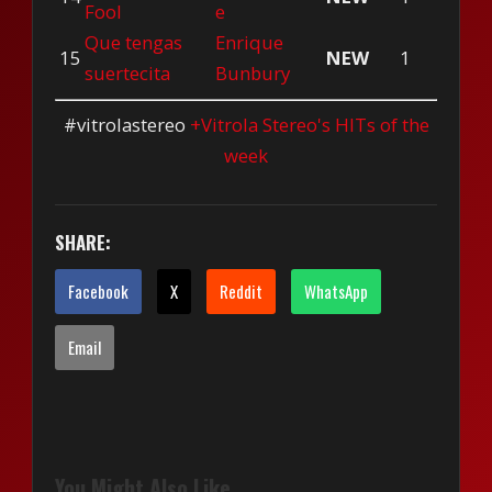
Fool
e
Que tengas
Enrique
15
NEW
1
suertecita
Bunbury
#vitrolastereo
+Vitrola Stereo's HITs of the
week
SHARE:
Facebook
X
Reddit
WhatsApp
Email
You Might Also Like