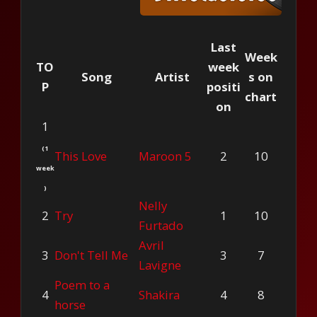
Last
Week
TO
week
Song
Artist
s on
P
positi
chart
on
1
(1
This Love
Maroon 5
2
10
week
)
Nelly
2
Try
1
10
Furtado
Avril
3
Don't Tell Me
3
7
Lavigne
Poem to a
4
Shakira
4
8
horse