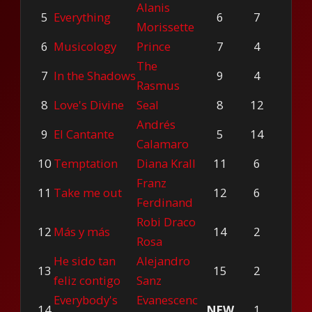
Alanis
5
Everything
6
7
Morissette
6
Musicology
Prince
7
4
The
7
In the Shadows
9
4
Rasmus
8
Love's Divine
Seal
8
12
Andrés
9
El Cantante
5
14
Calamaro
10
Temptation
Diana Krall
11
6
Franz
11
Take me out
12
6
Ferdinand
Robi Draco
12
Más y más
14
2
Rosa
He sido tan
Alejandro
13
15
2
feliz contigo
Sanz
Everybody's
Evanescenc
14
NEW
1