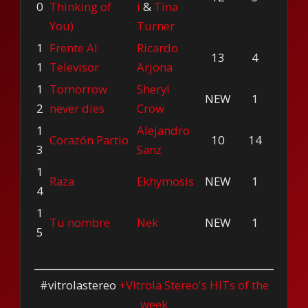
0
Thinking of
i
&
Tina
You)
Turner
1
Frente Al
Ricardo
13
4
1
Televisor
Arjona
1
Tomorrow
Sheryl
NEW
1
2
never dies
Crow
1
Alejandro
Corazón Partio
10
14
3
Sanz
1
Raza
Ekhymosis
NEW
1
4
1
Tu nombre
Nek
NEW
1
5
#vitrolastereo
+Vitrola Stereo's HITs of the
week