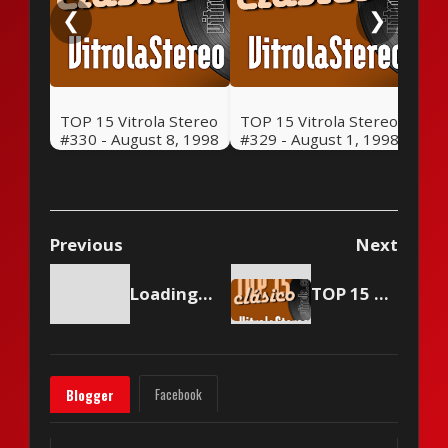
❮
❯
TOP 15 Vitrola Stereo
TOP 15 Vitrola Stereo
#330 - August 8, 1998
#329 - August 1, 1998
Previous
Next
Loading content...
TOP 15 Vitrola Stereo #307 - February 28, 1998
Facebook
Blogger