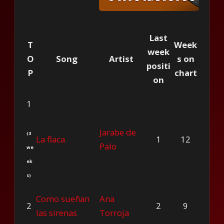
Last
T
Week
week
O
Song
Artist
s on
positi
P
chart
on
1
Jarabe de
(3
La flaca
1
12
Palo
we
ek
s)
Como sueñan
Ana
2
2
9
las sirenas
Torroja