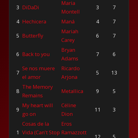
Maria
3
DiDaDi
3
7
Montell
4
Hechicera
Maná
4
7
Mariah
5
Butterfly
6
7
Carey
Bryan
6
Back to you
7
6
Adams
Se nos muere
Ricardo
7
5
13
el amor
Arjona
The Memory
8
Metallica
9
5
Remains
My heart will
Céline
9
11
3
go on
Dion
Cosas de la
Eros
1
Vida (Can't Stop
Ramazzott
12
5