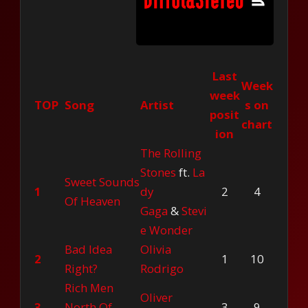
Last
Week
week
TOP
Song
Artist
s on
posit
chart
ion
The Rolling
Stones
ft.
La
Sweet Sounds
1
dy
2
4
Of Heaven
Gaga
&
Stevi
e Wonder
Bad Idea
Olivia
2
1
10
Right?
Rodrigo
Rich Men
Oliver
3
North Of
3
9