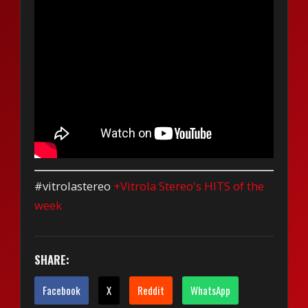
#vitrolastereo
+Vitrola Stereo's HITS of the
week
SHARE:
Facebook
X
Reddit
WhatsApp