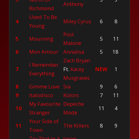
Anthony
Richmond
Used To Be
4
Miley Cyrus
6
8
Young
Post
5
Mourning
5
11
Malone
6
Mon Amour
Annalisa
5
18
Zach Bryan
I Remember
7
Ft.
Kacey
NEW
1
Everything
Musgraves
8
Gimme Love
Sia
9
6
9
Italodisco
Kolors
7
11
My Favourite
Depeche
10
11
4
Stranger
Mode
Your Side of
11
The Killers
8
9
Town
Try That In A
Jason