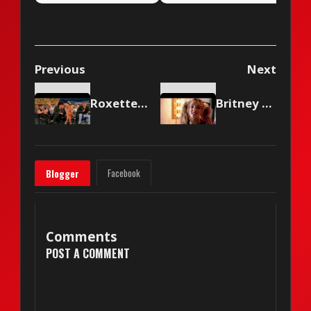
Top 50 of 2023
Previous
Next
Roxette - How Do You Do!
Britney Spears book makes private details public
Facebook
Blogger
Comments
POST A COMMENT