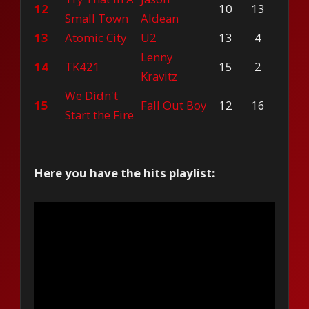
12
10
13
Small Town
Aldean
13
Atomic City
U2
13
4
Lenny
14
TK421
15
2
Kravitz
We Didn't
15
Fall Out Boy
12
16
Start the Fire
Here you have the hits playlist: