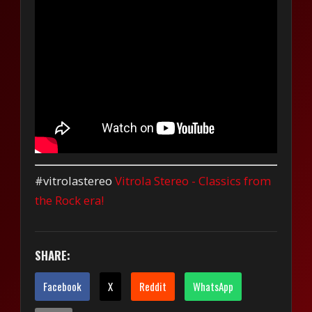
#vitrolastereo
Vitrola Stereo - Classics from
the Rock era!
SHARE:
Facebook
X
Reddit
WhatsApp