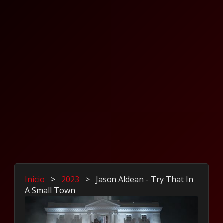
Inicio
>
2023
>
Jason Aldean - Try That In
A Small Town