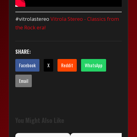
#vitrolastereo
Vitrola Stereo - Classics from
the Rock era!
SHARE:
Facebook
X
Reddit
WhatsApp
Email
You Might Also Like