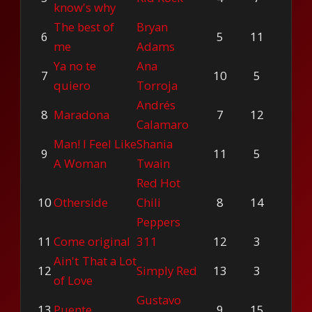
know's why
The best of
Bryan
6
5
11
me
Adams
Ya no te
Ana
7
10
5
quiero
Torroja
Andrés
8
Maradona
7
12
Calamaro
Man! I Feel Like
Shania
9
11
5
A Woman
Twain
Red Hot
10
Otherside
Chili
8
14
Peppers
11
Come original
311
12
3
Ain't That a Lot
12
Simply Red
13
3
of Love
Gustavo
13
Puente
9
15