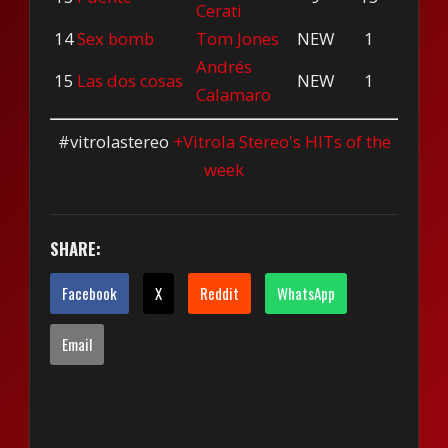
Cerati
14
Sex bomb
Tom Jones
NEW
1
Andrés
15
Las dos cosas
NEW
1
Calamaro
#vitrolastereo
+Vitrola Stereo's HITs of the
week
SHARE:
Facebook
X
Reddit
WhatsApp
Email