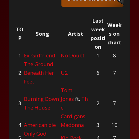
Last
Week
TO
week
Song
Artist
s on
P
positi
chart
on
1
Ex-Girlfriend
No Doubt
1
8
The Ground
2
Beneath Her
U2
6
7
Feet
Tom
Burning Down
Jones
ft.
Th
3
2
7
The House
e
Cardigans
4
American pie
Madonna
3
10
Only God
5
Kid Rock
4
7