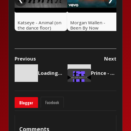
Katseye - Animal (on
Morgan Wallen -
the dance floor)
Been By Now
Previous
Next
Loading content...
Prince - Sign 'O' The Times
Facebook
Blogger
Comments