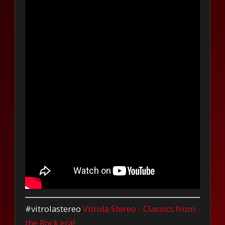
#vitrolastereo
Vitrola Stereo - Classics from
the Rock era!