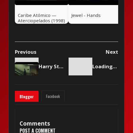
Caribe Atómico —
Jewel - Hands
Aterciopelados (1998)
Previous
Next
Harry Styles - Aperture
Loading content...
Facebook
Blogger
Comments
POST A COMMENT