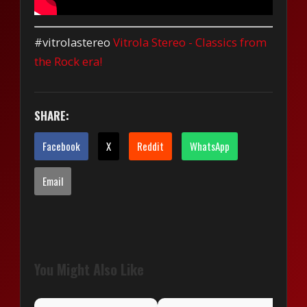
#vitrolastereo
Vitrola Stereo - Classics from
the Rock era!
SHARE:
Facebook
X
Reddit
WhatsApp
Email
You Might Also Like