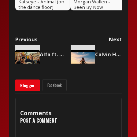
Katseye - Animal (on
Morgan Wallen -
the dance floor)
Been By Now
Previous
Next
Alfa ft. Manu Chao - a me mi piace
Calvin Harris ft. Clementine Douglas - Blessings
Facebook
Blogger
Comments
POST A COMMENT