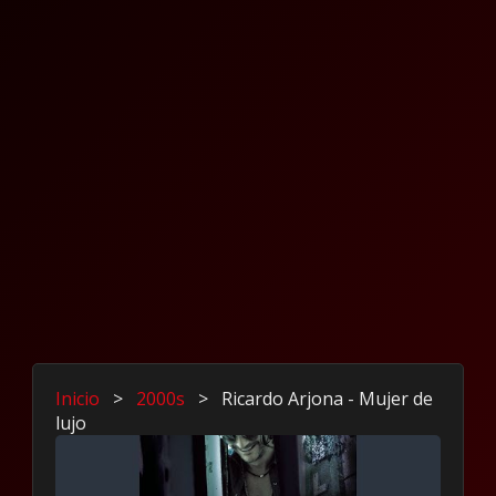
Inicio
>
2000s
>
Ricardo Arjona - Mujer de
lujo