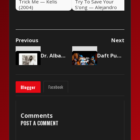
Trick Me — Kelis
Try To Save Your
(2004)
S'ong — Alejandro
Sanz (2004)
Previous
Next
Dr. Alban - Away From Home
Daft Punk - Around The World
Facebook
Blogger
Comments
POST A COMMENT