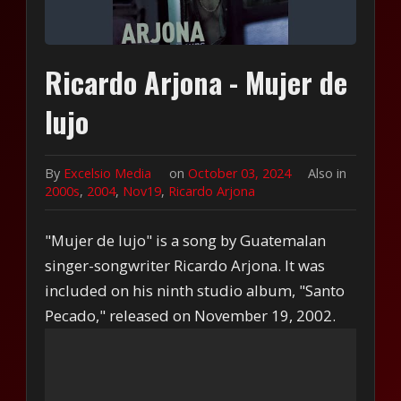
Ricardo Arjona - Mujer de
lujo
By
Excelsio Media
on
October 03, 2024
Also in
2000s
,
2004
,
Nov19
,
Ricardo Arjona
"Mujer de lujo" is a song by Guatemalan
singer-songwriter Ricardo Arjona. It was
included on his ninth studio album, "Santo
Pecado," released on November 19, 2002.