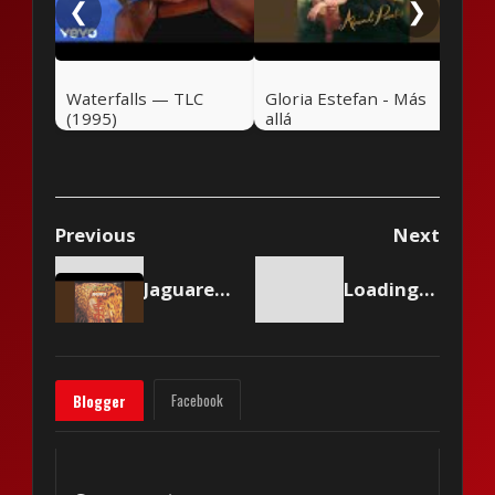
❮
❯
Waterfalls — TLC
Gloria Estefan - Más
(1995)
allá
Previous
Next
Jaguares - Detrás de los cerros
Loading content...
Facebook
Blogger