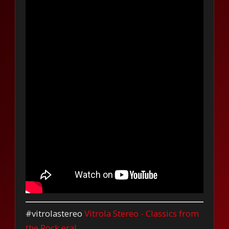
#vitrolastereo
Vitrola Stereo - Classics from
the Rock era!