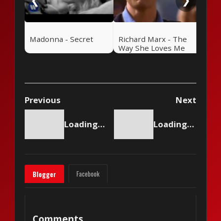
❮
❯
Madonna - Secret
Richard Marx - The
Way She Loves Me
Previous
Next
Loading content...
Loading content...
Facebook
Blogger
Comments