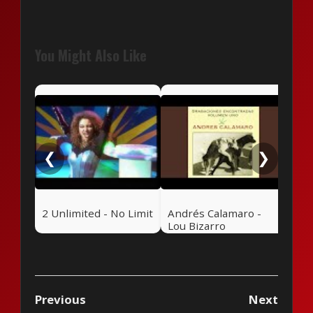
You Might Also Like
Mar
Ena
❮
❯
2 Unlimited - No Limit
Andrés Calamaro -
Lou Bizarro
Previous
Next