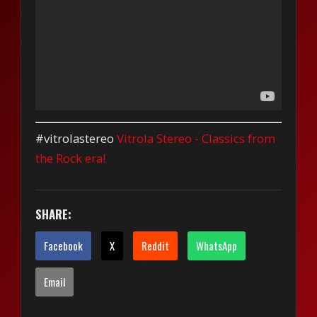
#vitrolastereo
Vitrola Stereo - Classics from
the Rock era!
SHARE:
Facebook
X
Reddit
WhatsApp
Email