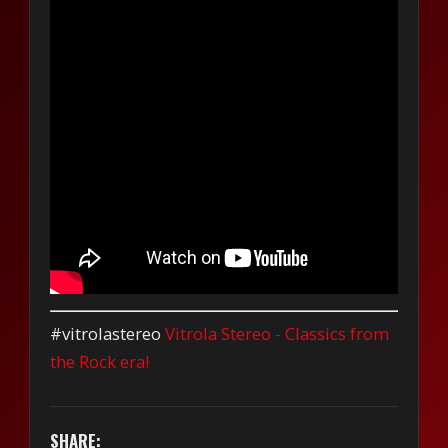
#vitrolastereo
Vitrola Stereo - Classics from
the Rock era!
SHARE: