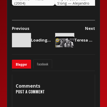
(2004)
S'ong — Alejandro
Sanz (2004)
Previous
Next
Loading content...
Teresa Brewer - Music! Music! Music!
Facebook
Blogger
Comments
POST A COMMENT