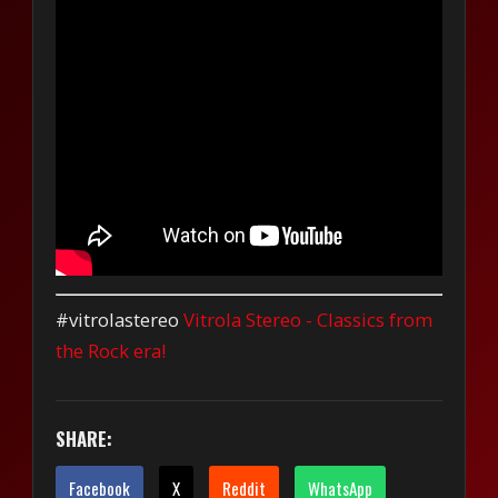
#vitrolastereo
Vitrola Stereo - Classics from
the Rock era!
SHARE:
Facebook
X
Reddit
WhatsApp