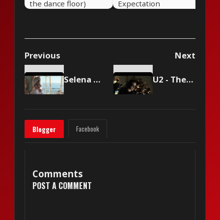
the dance floor)
Expectation
Previous
Next
Selena Gomez - Love On
U2 - The Ground Beneath Her Feet
Facebook
Blogger
Comments
POST A COMMENT