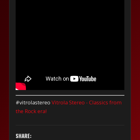
#vitrolastereo
Vitrola Stereo - Classics from
the Rock era!
SHARE: