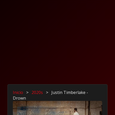
Inicio
>
2020s
>
Justin Timberlake -
Drown