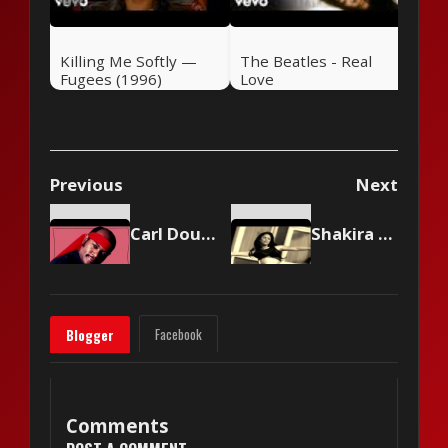
Killing Me Softly —
The Beatles - Real
Fugees (1996)
Love
Previous
Next
Carl Douglas - Kung Fu Fighting
Shakira - Antología
Facebook
Blogger
Comments