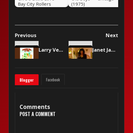
Bay City Rollers
(1975)
(1975)
Previous
Next
Larry Verne - Mr. Custer
Janet Jackson - When I Think of You
Facebook
Blogger
Comments
POST A COMMENT