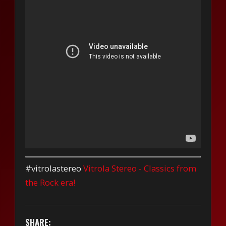
#vitrolastereo
Vitrola Stereo - Classics from
the Rock era!
SHARE: