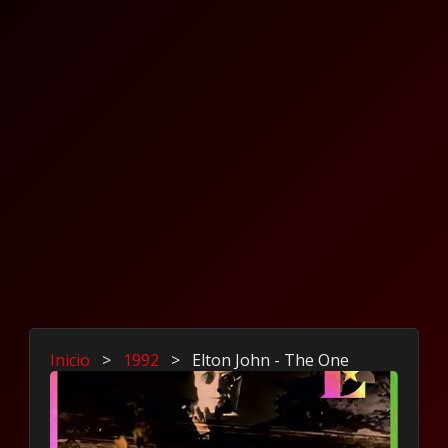
Inicio
>
1992
>
Elton John - The One