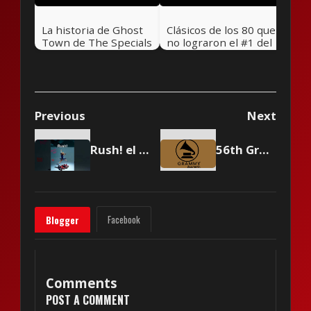
La historia de Ghost
Clásicos de los 80 que
Town de The Specials
no lograron el #1 del
🎸 Rock Pretérito
Hot 100 - Parte 5 - 🎸
Rock Pretérito #47
Previous
Next
Rush! el nuevo álbum de la agrupación italiana Måneskin
56th Grammy Awards nominees to unveiled on November 15
Facebook
Blogger
Comments
POST A COMMENT