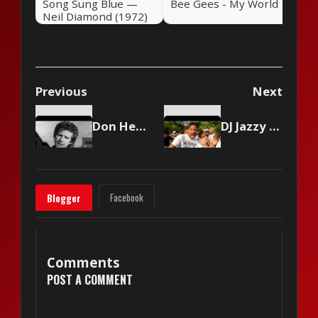
Song Sung Blue —
Bee Gees - My World
Neil Diamond (1972)
Previous
Next
Don Henley - The Boys Of Summer
DJ Jazzy Jeff & The Fresh Prince - Summertime
Facebook
Blogger
Comments
POST A COMMENT