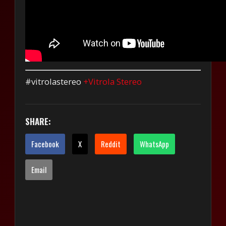
#vitrolastereo
+Vitrola Stereo
SHARE:
Facebook
X
Reddit
WhatsApp
Email