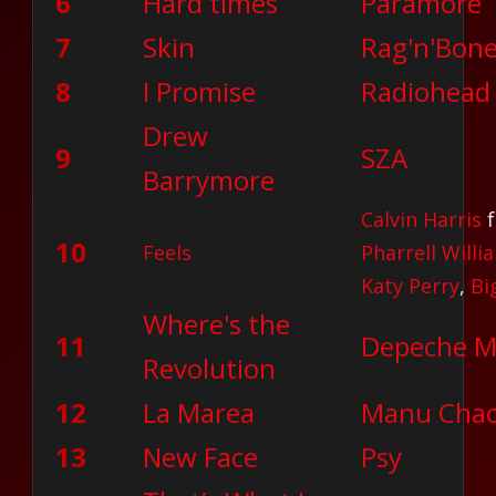
6
Hard times
Paramore
7
Skin
Rag'n'Bon
8
I Promise
Radiohead
Drew
9
SZA
Barrymore
Calvin Harris
f
10
Feels
Pharrell Willi
Katy Perry
,
Bi
Where's the
11
Depeche 
Revolution
12
La Marea
Manu Cha
13
New Face
Psy