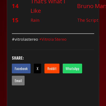
That’s What I
14
Bruno Mar
Like
15
Rain
The Script
#vitrolastereo
+Vitrola Stereo
SHARE:
Facebook
X
Reddit
WhatsApp
Email